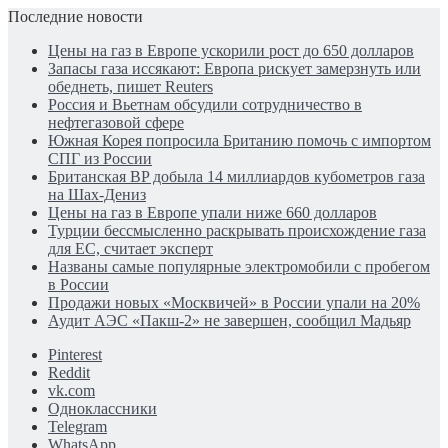
Последние новости
Цены на газ в Европе ускорили рост до 650 долларов
Запасы газа иссякают: Европа рискует замерзнуть или
обеднеть, пишет Reuters
Россия и Вьетнам обсудили сотрудничество в
нефтегазовой сфере
Южная Корея попросила Британию помочь с импортом
СПГ из России
Британская BP добыла 14 миллиардов кубометров газа
на Шах-Дениз
Цены на газ в Европе упали ниже 660 долларов
Турции бессмысленно раскрывать происхождение газа
для ЕС, считает эксперт
Названы самые популярные электромобили с пробегом
в России
Продажи новых «Москвичей» в России упали на 20%
Аудит АЭС «Пакш-2» не завершен, сообщил Мадьяр
Pinterest
Reddit
vk.com
Одноклассники
Telegram
WhatsApp