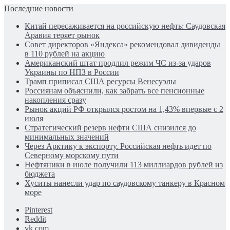
Последние новости
Китай пересаживается на российскую нефть: Саудовская
Аравия теряет рынок
Совет директоров «Яндекса» рекомендовал дивиденды
в 110 рублей на акцию
Американский штат продлил режим ЧС из-за ударов
Украины по НПЗ в России
Трамп приписал США ресурсы Венесуэлы
Россиянам объяснили, как забрать все пенсионные
накопления сразу
Рынок акций РФ открылся ростом на 1,43% впервые с 2
июля
Стратегический резерв нефти США снизился до
минимальных значений
Через Арктику к экспорту. Российская нефть идет по
Северному морскому пути
Нефтяники в июле получили 113 миллиардов рублей из
бюджета
Хуситы нанесли удар по саудовскому танкеру в Красном
море
Pinterest
Reddit
vk.com