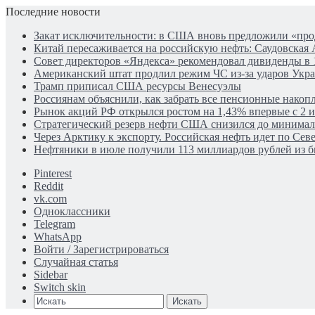
Последние новости
Закат исключительности: в США вновь предложили «пр
Китай пересаживается на российскую нефть: Саудовская 
Совет директоров «Яндекса» рекомендовал дивиденды в 
Американский штат продлил режим ЧС из-за ударов Укр
Трамп приписал США ресурсы Венесуэлы
Россиянам объяснили, как забрать все пенсионные накопл
Рынок акций РФ открылся ростом на 1,43% впервые с 2 
Стратегический резерв нефти США снизился до минима
Через Арктику к экспорту. Российская нефть идет по Се
Нефтяники в июле получили 113 миллиардов рублей из 
Pinterest
Reddit
vk.com
Одноклассники
Telegram
WhatsApp
Войти / Зарегистрироваться
Случайная статья
Sidebar
Switch skin
Искать