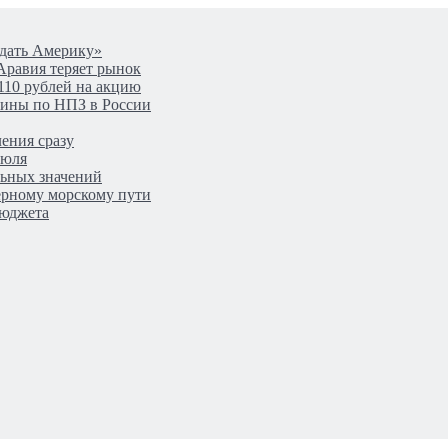
одать Америку»
Аравия теряет рынок
110 рублей на акцию
аины по НПЗ в России
ения сразу
июля
льных значений
верному морскому пути
бюджета