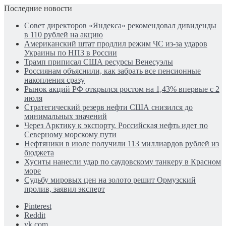
Последние новости
Совет директоров «Яндекса» рекомендовал дивиденды
в 110 рублей на акцию
Американский штат продлил режим ЧС из-за ударов
Украины по НПЗ в России
Трамп приписал США ресурсы Венесуэлы
Россиянам объяснили, как забрать все пенсионные
накопления сразу
Рынок акций РФ открылся ростом на 1,43% впервые с 2
июля
Стратегический резерв нефти США снизился до
минимальных значений
Через Арктику к экспорту. Российская нефть идет по
Северному морскому пути
Нефтяники в июле получили 113 миллиардов рублей из
бюджета
Хуситы нанесли удар по саудовскому танкеру в Красном
море
Судьбу мировых цен на золото решит Ормузский
пролив, заявил эксперт
Pinterest
Reddit
vk.com