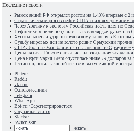
Последние новости
Рынок акций РФ открылся ростом на 1,43% впервые с 2 
Стратегический резерв нефти США снизился до минима
Через Арктику к экспорту. Российская нефть идет по Се
Нефтяники в июле получили 113 миллиардов рублей из 
Хуситы нанесли удар по саудовскому танкеру в Красном 
Судьбу мировых цен на золото решит Ормузский пролив, 
США, Иран и Оман близки к соглашению по Ормузском
Цены на газ в Европе снизились на ожиданиях заявления
Цена нефти марки Brent опустилась ниже 79 долларов за 
Путин подписал закон об отказе в выкупе акций иностра
Pinterest
Reddit
vk.com
Одноклассники
Telegram
WhatsApp
Войти / Зарегистрироваться
Случайная статья
Sidebar
Switch skin
Искать