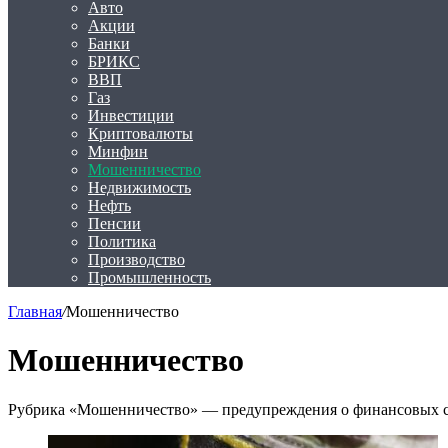
Авто
Акции
Банки
БРИКС
ВВП
Газ
Инвестиции
Криптовалюты
Минфин
Мошенничество
Недвижимость
Нефть
Пенсии
Политика
Производство
Промышленность
Главная
/
Мошенничество
Мошенничество
Рубрика «Мошенничество» — предупреждения о финансовых сх