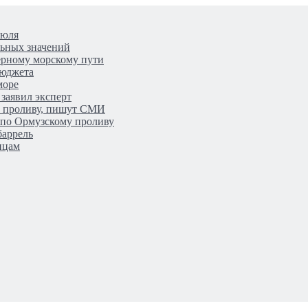
июля
льных значений
верному морскому пути
бюджета
море
заявил эксперт
у проливу, пишут СМИ
 по Ормузскому проливу
баррель
нцам