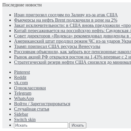
Последние новости
Иран пригрозил соседям по Заливу из-за атак США
Фьючерсы на нефть Brent подскочили в цене на 2%
Закат исключительности: в США вновь предложили «пр
Китай пересаживается на российскую нефть: Саудовская 
Совет директоров «Яндекса» рекомендовал дивиденды в 
Американский штат продлил режим ЧС из-за ударов Укр
Трамп приписал США ресурсы Венесуэлы
Россиянам объяснили, как забрать все пенсионные накопл
Рынок акций РФ открылся ростом на 1,43% впервые с 2 
Стратегический резерв нефти США снизился до минима
Pinterest
Reddit
vk.com
Одноклассники
Telegram
WhatsApp
Войти / Зарегистрироваться
Случайная статья
Sidebar
Switch skin
Искать