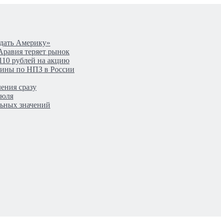
одать Америку»
Аравия теряет рынок
110 рублей на акцию
аины по НПЗ в России
ения сразу
июля
льных значений