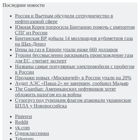
Последние новости
Россия и Вьетнам обсудили сотрудничество в
нефтегазовой сфере
Южная Корея попросила Британию помочь с импортом
СПГ из России
Британская BP добыла 14 миллиардов кубометров газа
на Шах-Дениз
Цены на газ в Европе упали ниже 660 долларов
Турции бессмысленно раскрывать происхождение газа
для ЕС, считает эксперт
Названы самые популярные электромобили с пробегом
в России
Продажи новых «Москвичей» в России упали на 20%
Аудит АЭС «Пакш-2» не завершен, сообщил Мадьяр
The Guardian: Американских нефтяников хотят
обложить налогом из-за войны
Сухогруз под турецким флагом атаковали украинские
БПЛА у Новороссийска
Pinterest
Reddit
vk.com
Одноклассники
Telegram