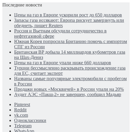
Последние новости
Цены на газ в Европе ускорили рост до 650 долларов
Запасы газа иссякают: Европа рискует замерзнуть или
обеднеть, пишет Reuters
Россия и Вьетнам обсудили сотрудничество в
нефтегазовой сфере
Южная Корея попросила Британию помочь с импортом
СПГ из России
Британская BP добыла 14 миллиардов кубометров газа
на Шах-Дениз
Цены на газ в Европе упали ниже 660 долларов
Турции бессмысленно раскрывать происхождение газа
для ЕС, считает эксперт
Названы самые популярные электромобили с пробегом
в России
Продажи новых «Москвичей» в России упали на 20%
Аудит АЭС «Пакш-2» не завершен, сообщил Мадьяр
Pinterest
Reddit
vk.com
Одноклассники
Telegram
WhatsApp