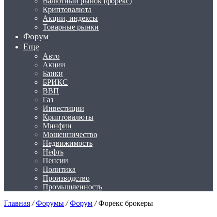
Валютный рынок (форекс)
Криптовалюта
Акции, индексы
Товарные рынки
Форум
Еще
Авто
Акции
Банки
БРИКС
ВВП
Газ
Инвестиции
Криптовалюты
Минфин
Мошенничество
Недвижимость
Нефть
Пенсии
Политика
Производство
Промышленность
Главная
/
Форумы
/
Форум
/
Форекс брокеры