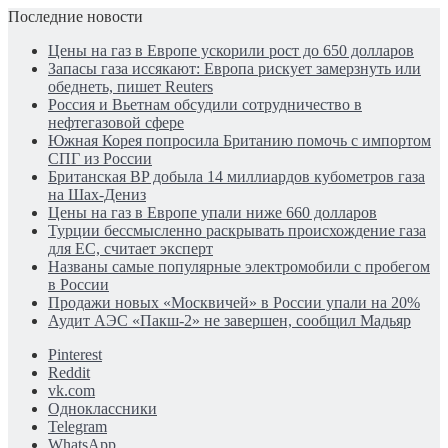
Последние новости
Цены на газ в Европе ускорили рост до 650 долларов
Запасы газа иссякают: Европа рискует замерзнуть или
обеднеть, пишет Reuters
Россия и Вьетнам обсудили сотрудничество в
нефтегазовой сфере
Южная Корея попросила Британию помочь с импортом
СПГ из России
Британская BP добыла 14 миллиардов кубометров газа
на Шах-Дениз
Цены на газ в Европе упали ниже 660 долларов
Турции бессмысленно раскрывать происхождение газа
для ЕС, считает эксперт
Названы самые популярные электромобили с пробегом
в России
Продажи новых «Москвичей» в России упали на 20%
Аудит АЭС «Пакш-2» не завершен, сообщил Мадьяр
Pinterest
Reddit
vk.com
Одноклассники
Telegram
WhatsApp