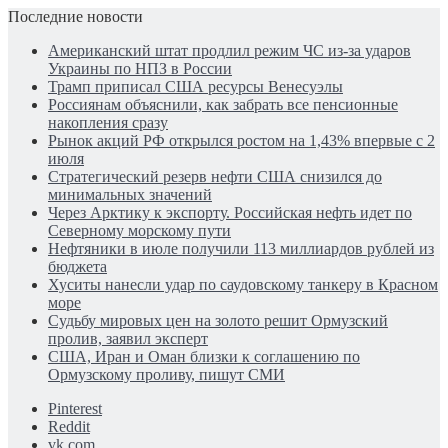
Последние новости
Американский штат продлил режим ЧС из-за ударов
Украины по НПЗ в России
Трамп приписал США ресурсы Венесуэлы
Россиянам объяснили, как забрать все пенсионные
накопления сразу
Рынок акций РФ открылся ростом на 1,43% впервые с 2
июля
Стратегический резерв нефти США снизился до
минимальных значений
Через Арктику к экспорту. Российская нефть идет по
Северному морскому пути
Нефтяники в июле получили 113 миллиардов рублей из
бюджета
Хуситы нанесли удар по саудовскому танкеру в Красном
море
Судьбу мировых цен на золото решит Ормузский
пролив, заявил эксперт
США, Иран и Оман близки к соглашению по
Ормузскому проливу, пишут СМИ
Pinterest
Reddit
vk.com