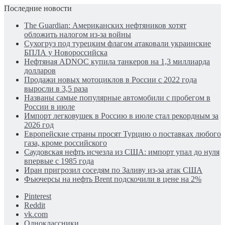
Последние новости
The Guardian: Американских нефтяников хотят
обложить налогом из-за войны
Сухогруз под турецким флагом атаковали украинские
БПЛА у Новороссийска
Нефтяная ADNOC купила танкеров на 1,3 миллиарда
долларов
Продажи новых мотоциклов в России с 2022 года
выросли в 3,5 раза
Названы самые популярные автомобили с пробегом в
России в июле
Импорт легковушек в Россию в июле стал рекордным за
2026 год
Европейские страны просят Турцию о поставках любого
газа, кроме российского
Саудовская нефть исчезла из США: импорт упал до нуля
впервые с 1985 года
Иран пригрозил соседям по Заливу из-за атак США
Фьючерсы на нефть Brent подскочили в цене на 2%
Pinterest
Reddit
vk.com
Одноклассники