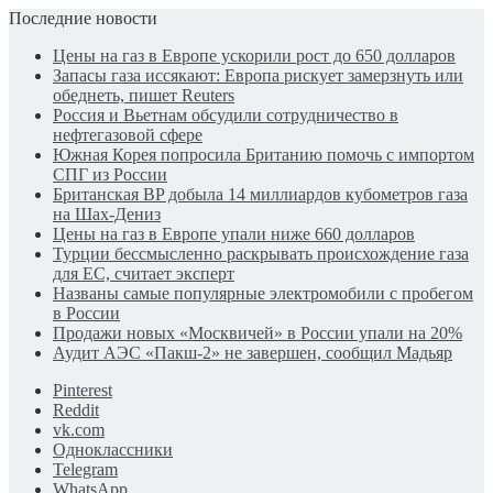
Последние новости
Цены на газ в Европе ускорили рост до 650 долларов
Запасы газа иссякают: Европа рискует замерзнуть или
обеднеть, пишет Reuters
Россия и Вьетнам обсудили сотрудничество в
нефтегазовой сфере
Южная Корея попросила Британию помочь с импортом
СПГ из России
Британская BP добыла 14 миллиардов кубометров газа
на Шах-Дениз
Цены на газ в Европе упали ниже 660 долларов
Турции бессмысленно раскрывать происхождение газа
для ЕС, считает эксперт
Названы самые популярные электромобили с пробегом
в России
Продажи новых «Москвичей» в России упали на 20%
Аудит АЭС «Пакш-2» не завершен, сообщил Мадьяр
Pinterest
Reddit
vk.com
Одноклассники
Telegram
WhatsApp