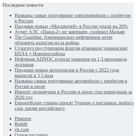
Последние новости
Названы самые популярные электромобили с пробегом
в России
Продажи новых «Москвичей» в России упали на 20%
Аудит АЭС «Пакш-2» не завершен, сообщил Мадьяр
The Guardian: Американских нефтяников хотят
обложить налогом из-за войны
Сухогруз под турецким флагом атаковали украинские
БПЛА у Новороссийска
Нефтяная ADNOC купила танкеров на 1,3 миллиарда
долларов
Продажи новых мотоциклов в России с 2022 года
выросли в 3,5 раза
Названы самые популярные автомобили с пробегом в
России в июле
Импорт легковушек в Россию в июле стал рекордным за
2026 год
Европейские страны просят Турцию о поставках любого
газа, кроме российского
Pinterest
Reddit
vk.com
Одноклассники