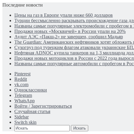
Последние новости
Цены на газ в Европе упали ниже 660 долларов
Турции бессмысленно раскрывать происхождение газа для
Названы самые популярные электромобили с пробегом в
Продажи новых «Москвичей» в России упали на 20%
Аудит АЭС «Пакш-2» не завершен, сообщил Мадьяр
The Guardian: Американских нефтяников хотят обложить 
Сухогруз под турецким флагом атаковали украинские Б
Нефтяная ADNOC купила танкеров на 1,3 миллиарда дол
Продажи новых мотоциклов в России с 2022 года выросли
Названы самые популярные автомобили с пробегом в Рос
Pinterest
Reddit
vk.com
Одноклассники
Telegram
WhatsApp
Войти / Зарегистрироваться
Случайная статья
Sidebar
Switch skin
Искать