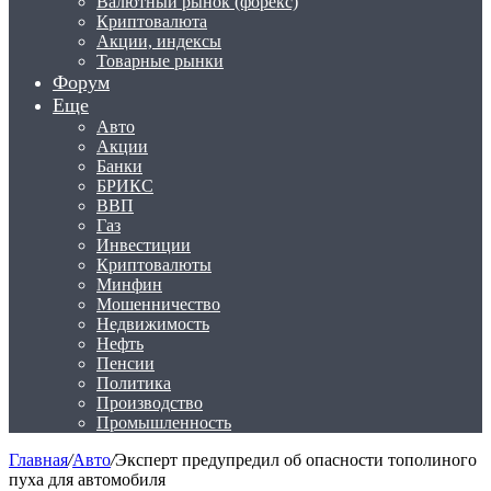
Валютный рынок (форекс)
Криптовалюта
Акции, индексы
Товарные рынки
Форум
Еще
Авто
Акции
Банки
БРИКС
ВВП
Газ
Инвестиции
Криптовалюты
Минфин
Мошенничество
Недвижимость
Нефть
Пенсии
Политика
Производство
Промышленность
Главная
/
Авто
/
Эксперт предупредил об опасности тополиного
пуха для автомобиля