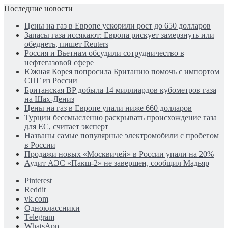
Последние новости
Цены на газ в Европе ускорили рост до 650 долларов
Запасы газа иссякают: Европа рискует замерзнуть или
обеднеть, пишет Reuters
Россия и Вьетнам обсудили сотрудничество в
нефтегазовой сфере
Южная Корея попросила Британию помочь с импортом
СПГ из России
Британская BP добыла 14 миллиардов кубометров газа
на Шах-Дениз
Цены на газ в Европе упали ниже 660 долларов
Турции бессмысленно раскрывать происхождение газа
для ЕС, считает эксперт
Названы самые популярные электромобили с пробегом
в России
Продажи новых «Москвичей» в России упали на 20%
Аудит АЭС «Пакш-2» не завершен, сообщил Мадьяр
Pinterest
Reddit
vk.com
Одноклассники
Telegram
WhatsApp