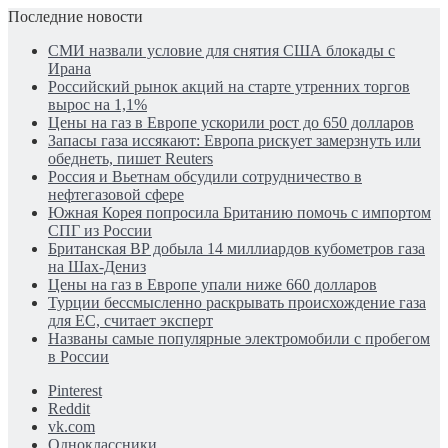
Последние новости
СМИ назвали условие для снятия США блокады с
Ирана
Российский рынок акций на старте утренних торгов
вырос на 1,1%
Цены на газ в Европе ускорили рост до 650 долларов
Запасы газа иссякают: Европа рискует замерзнуть или
обеднеть, пишет Reuters
Россия и Вьетнам обсудили сотрудничество в
нефтегазовой сфере
Южная Корея попросила Британию помочь с импортом
СПГ из России
Британская BP добыла 14 миллиардов кубометров газа
на Шах-Дениз
Цены на газ в Европе упали ниже 660 долларов
Турции бессмысленно раскрывать происхождение газа
для ЕС, считает эксперт
Названы самые популярные электромобили с пробегом
в России
Pinterest
Reddit
vk.com
Одноклассники