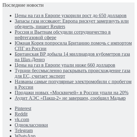
Последние новости
Цены на газ в Европе ускорили рост до 650 долларов
Запасы газа иссякают: Европа рискует замерзнуть или
обеднеть, пишет Reuters
Россия и Вьетнам обсудили сотрудничество в
нефтегазовой сфере
Южная Корея попросила Британию помочь с импортом
СПГ из России
Британская BP добыла 14 миллиардов кубометров газа
на Шах-Дениз
Цены на газ в Европе упали ниже 660 долларов
Турции бессмысленно раскрывать происхождение газа
для ЕС, считает эксперт
Названы самые популярные электромобили с пробегом
в России
Продажи новых «Москвичей» в России упали на 20%
Аудит АЭС «Пакш-2» не завершен, сообщил Мадьяр
Pinterest
Reddit
vk.com
Одноклассники
Telegram
WhatsApp