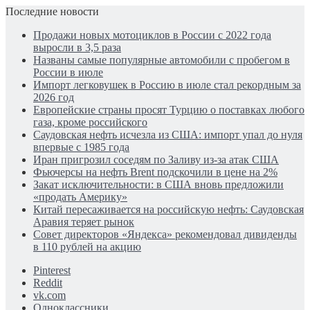
Последние новости
Продажи новых мотоциклов в России с 2022 года
выросли в 3,5 раза
Названы самые популярные автомобили с пробегом в
России в июле
Импорт легковушек в Россию в июле стал рекордным за
2026 год
Европейские страны просят Турцию о поставках любого
газа, кроме российского
Саудовская нефть исчезла из США: импорт упал до нуля
впервые с 1985 года
Иран пригрозил соседям по Заливу из-за атак США
Фьючерсы на нефть Brent подскочили в цене на 2%
Закат исключительности: в США вновь предложили
«продать Америку»
Китай пересаживается на российскую нефть: Саудовская
Аравия теряет рынок
Совет директоров «Яндекса» рекомендовал дивиденды
в 110 рублей на акцию
Pinterest
Reddit
vk.com
Одноклассники