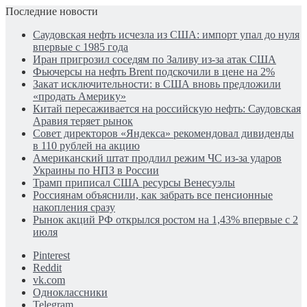
Последние новости
Саудовская нефть исчезла из США: импорт упал до нуля
впервые с 1985 года
Иран пригрозил соседям по Заливу из-за атак США
Фьючерсы на нефть Brent подскочили в цене на 2%
Закат исключительности: в США вновь предложили
«продать Америку»
Китай пересаживается на российскую нефть: Саудовская
Аравия теряет рынок
Совет директоров «Яндекса» рекомендовал дивиденды
в 110 рублей на акцию
Американский штат продлил режим ЧС из-за ударов
Украины по НПЗ в России
Трамп приписал США ресурсы Венесуэлы
Россиянам объяснили, как забрать все пенсионные
накопления сразу
Рынок акций РФ открылся ростом на 1,43% впервые с 2
июля
Pinterest
Reddit
vk.com
Одноклассники
Telegram