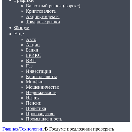
Графики
Валютный рынок (форекс)
Криптовалюта
Акции, индексы
Товарные рынки
Форум
Еще
Авто
Акции
Банки
БРИКС
ВВП
Газ
Инвестиции
Криптовалюты
Минфин
Мошенничество
Недвижимость
Нефть
Пенсии
Политика
Производство
Промышленность
Главная
/
Технологии
/
В Госдуме предложили проверить