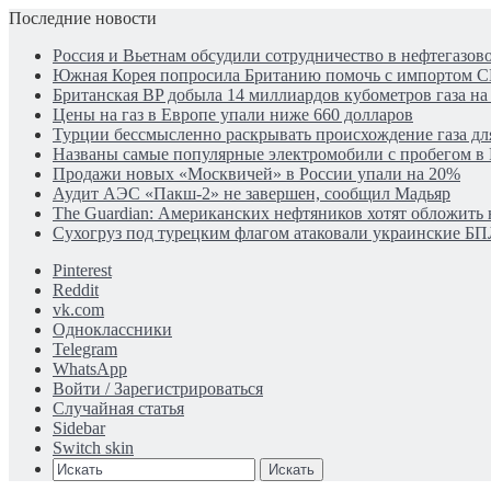
Последние новости
Россия и Вьетнам обсудили сотрудничество в нефтегазов
Южная Корея попросила Британию помочь с импортом С
Британская BP добыла 14 миллиардов кубометров газа н
Цены на газ в Европе упали ниже 660 долларов
Турции бессмысленно раскрывать происхождение газа для
Названы самые популярные электромобили с пробегом в
Продажи новых «Москвичей» в России упали на 20%
Аудит АЭС «Пакш-2» не завершен, сообщил Мадьяр
The Guardian: Американских нефтяников хотят обложить 
Сухогруз под турецким флагом атаковали украинские Б
Pinterest
Reddit
vk.com
Одноклассники
Telegram
WhatsApp
Войти / Зарегистрироваться
Случайная статья
Sidebar
Switch skin
Искать