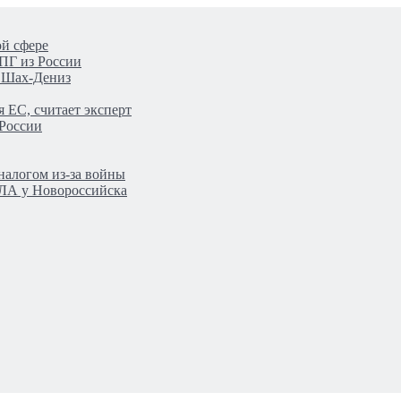
ой сфере
ПГ из России
а Шах-Дениз
 ЕС, считает эксперт
 России
налогом из-за войны
ПЛА у Новороссийска