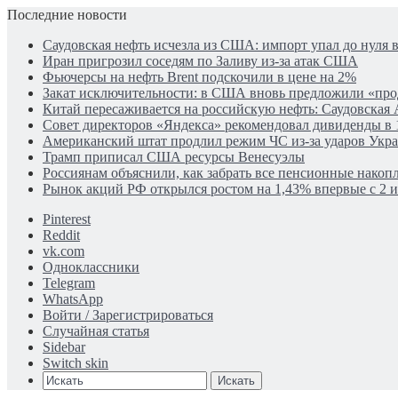
Последние новости
Саудовская нефть исчезла из США: импорт упал до нуля в
Иран пригрозил соседям по Заливу из-за атак США
Фьючерсы на нефть Brent подскочили в цене на 2%
Закат исключительности: в США вновь предложили «пр
Китай пересаживается на российскую нефть: Саудовская 
Совет директоров «Яндекса» рекомендовал дивиденды в 
Американский штат продлил режим ЧС из-за ударов Укр
Трамп приписал США ресурсы Венесуэлы
Россиянам объяснили, как забрать все пенсионные накопл
Рынок акций РФ открылся ростом на 1,43% впервые с 2 
Pinterest
Reddit
vk.com
Одноклассники
Telegram
WhatsApp
Войти / Зарегистрироваться
Случайная статья
Sidebar
Switch skin
Искать