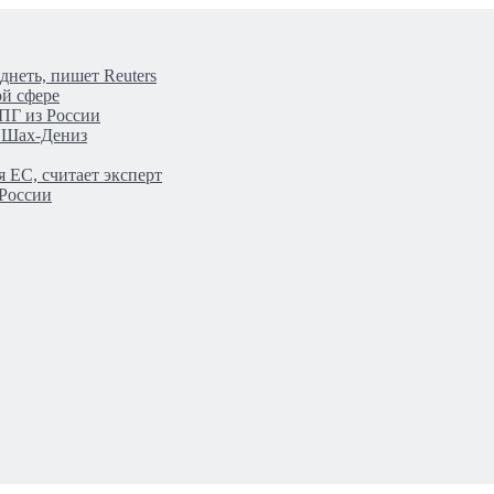
днеть, пишет Reuters
ой сфере
ПГ из России
а Шах-Дениз
 ЕС, считает эксперт
 России