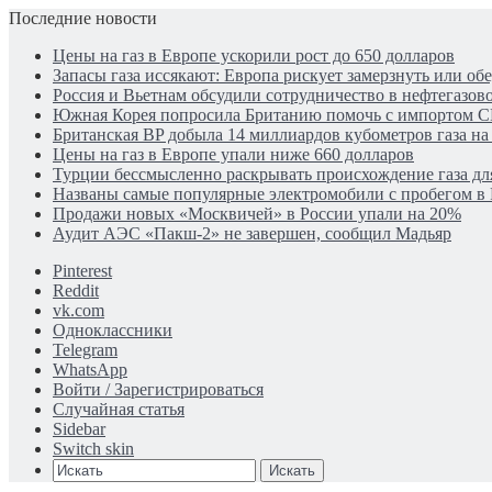
Последние новости
Цены на газ в Европе ускорили рост до 650 долларов
Запасы газа иссякают: Европа рискует замерзнуть или обе
Россия и Вьетнам обсудили сотрудничество в нефтегазов
Южная Корея попросила Британию помочь с импортом С
Британская BP добыла 14 миллиардов кубометров газа н
Цены на газ в Европе упали ниже 660 долларов
Турции бессмысленно раскрывать происхождение газа для
Названы самые популярные электромобили с пробегом в
Продажи новых «Москвичей» в России упали на 20%
Аудит АЭС «Пакш-2» не завершен, сообщил Мадьяр
Pinterest
Reddit
vk.com
Одноклассники
Telegram
WhatsApp
Войти / Зарегистрироваться
Случайная статья
Sidebar
Switch skin
Искать