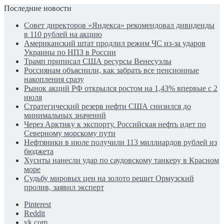
Последние новости
Совет директоров «Яндекса» рекомендовал дивиденды
в 110 рублей на акцию
Американский штат продлил режим ЧС из-за ударов
Украины по НПЗ в России
Трамп приписал США ресурсы Венесуэлы
Россиянам объяснили, как забрать все пенсионные
накопления сразу
Рынок акций РФ открылся ростом на 1,43% впервые с 2
июля
Стратегический резерв нефти США снизился до
минимальных значений
Через Арктику к экспорту. Российская нефть идет по
Северному морскому пути
Нефтяники в июле получили 113 миллиардов рублей из
бюджета
Хуситы нанесли удар по саудовскому танкеру в Красном
море
Судьбу мировых цен на золото решит Ормузский
пролив, заявил эксперт
Pinterest
Reddit
vk.com