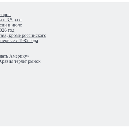
ларов
 в 3,5 раза
сии в июле
026 год
аза, кроме российского
первые с 1985 года
одать Америку»
Аравия теряет рынок