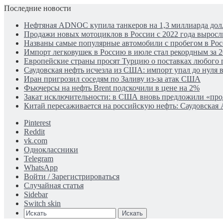
Последние новости
Нефтяная ADNOC купила танкеров на 1,3 миллиарда дол
Продажи новых мотоциклов в России с 2022 года выросли
Названы самые популярные автомобили с пробегом в Рос
Импорт легковушек в Россию в июле стал рекордным за 2
Европейские страны просят Турцию о поставках любого г
Саудовская нефть исчезла из США: импорт упал до нуля в
Иран пригрозил соседям по Заливу из-за атак США
Фьючерсы на нефть Brent подскочили в цене на 2%
Закат исключительности: в США вновь предложили «пр
Китай пересаживается на российскую нефть: Саудовская 
Pinterest
Reddit
vk.com
Одноклассники
Telegram
WhatsApp
Войти / Зарегистрироваться
Случайная статья
Sidebar
Switch skin
Искать