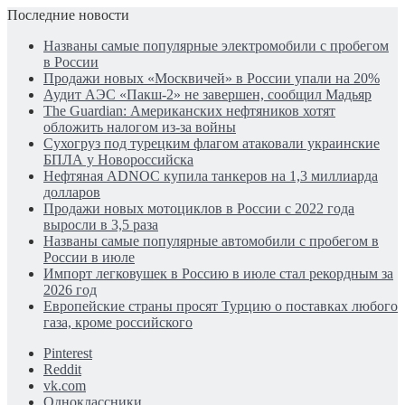
Последние новости
Названы самые популярные электромобили с пробегом
в России
Продажи новых «Москвичей» в России упали на 20%
Аудит АЭС «Пакш-2» не завершен, сообщил Мадьяр
The Guardian: Американских нефтяников хотят
обложить налогом из-за войны
Сухогруз под турецким флагом атаковали украинские
БПЛА у Новороссийска
Нефтяная ADNOC купила танкеров на 1,3 миллиарда
долларов
Продажи новых мотоциклов в России с 2022 года
выросли в 3,5 раза
Названы самые популярные автомобили с пробегом в
России в июле
Импорт легковушек в Россию в июле стал рекордным за
2026 год
Европейские страны просят Турцию о поставках любого
газа, кроме российского
Pinterest
Reddit
vk.com
Одноклассники