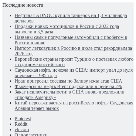
Последние новости
Нефтяная ADNOC купила танкеров на 1,3 миллиарда
долларов
Продажи новых мотоциклов в России с 2022 года
выросли в 3,5 раза
Названы самые популярные автомобили с пробегом в
России в июле
Импорт легковушек в Россию в июле стал рекордным за
2026 год
Европейские страны просят Турцию о поставках любого
газа, кроме российского
Саудовская нефть исчезла из США: импорт упал до нуля
впервые с 1985 года
Иран пригрозил соседям по Заливу из-за атак США
Фьючерсы на нефть Brent подскочили в цене на 2%
Закат исключительности: в США вновь предложили
«продать Америку»
Китай пересаживается на российскую нефть: Саудовская
Аравия теряет рынок
Pinterest
Reddit
vk.com
Одноклассники