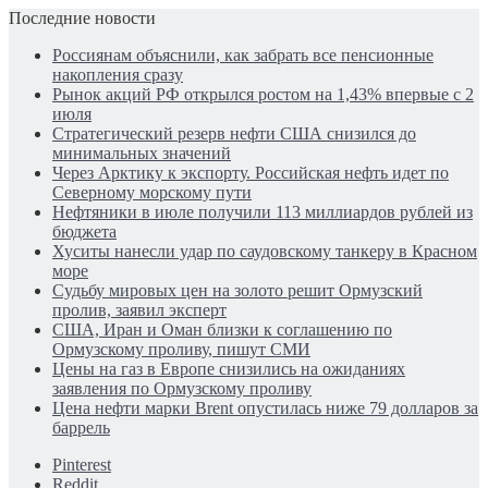
Последние новости
Россиянам объяснили, как забрать все пенсионные
накопления сразу
Рынок акций РФ открылся ростом на 1,43% впервые с 2
июля
Стратегический резерв нефти США снизился до
минимальных значений
Через Арктику к экспорту. Российская нефть идет по
Северному морскому пути
Нефтяники в июле получили 113 миллиардов рублей из
бюджета
Хуситы нанесли удар по саудовскому танкеру в Красном
море
Судьбу мировых цен на золото решит Ормузский
пролив, заявил эксперт
США, Иран и Оман близки к соглашению по
Ормузскому проливу, пишут СМИ
Цены на газ в Европе снизились на ожиданиях
заявления по Ормузскому проливу
Цена нефти марки Brent опустилась ниже 79 долларов за
баррель
Pinterest
Reddit