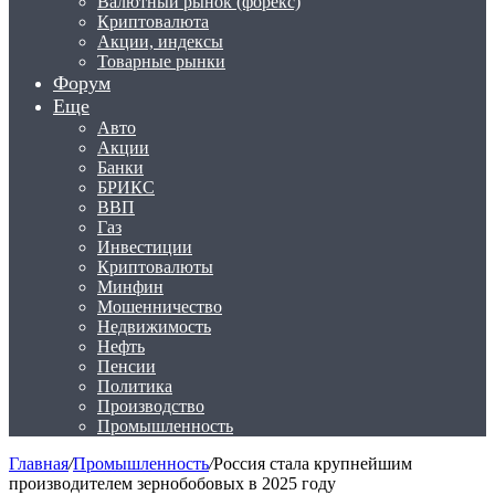
Валютный рынок (форекс)
Криптовалюта
Акции, индексы
Товарные рынки
Форум
Еще
Авто
Акции
Банки
БРИКС
ВВП
Газ
Инвестиции
Криптовалюты
Минфин
Мошенничество
Недвижимость
Нефть
Пенсии
Политика
Производство
Промышленность
Главная
/
Промышленность
/
Россия стала крупнейшим
производителем зернобобовых в 2025 году