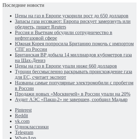
Последние новости
Цены на газ в Европе ускорили рост до 650 долларов
Запасы газа иссякают: Европа рискует замерзнуть или
обеднеть, пишет Reuters
Россия и Вьетнам обсудили сотрудничество в
нефтегазовой сфере
Южная Корея попросила Британию помочь с импортом
СПГ из России
Британская BP добыла 14 миллиардов кубометров газа
на Шах-Дениз
Цены на газ в Европе упали ниже 660 долларов
Турции бессмысленно раскрывать происхождение газа
для ЕС, считает эксперт
Названы самые популярные электромобили с пробегом
в России
Продажи новых «Москвичей» в России упали на 20%
Аудит АЭС «Пакш-2» не завершен, сообщил Мадьяр
Pinterest
Reddit
vk.com
Одноклассники
Telegram
WhatsApp