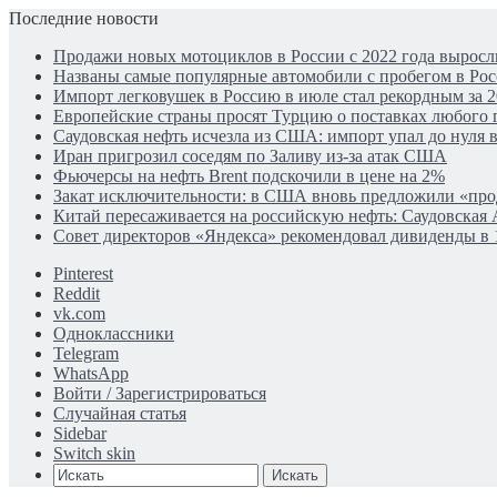
Последние новости
Продажи новых мотоциклов в России с 2022 года выросли
Названы самые популярные автомобили с пробегом в Рос
Импорт легковушек в Россию в июле стал рекордным за 2
Европейские страны просят Турцию о поставках любого г
Саудовская нефть исчезла из США: импорт упал до нуля в
Иран пригрозил соседям по Заливу из-за атак США
Фьючерсы на нефть Brent подскочили в цене на 2%
Закат исключительности: в США вновь предложили «пр
Китай пересаживается на российскую нефть: Саудовская 
Совет директоров «Яндекса» рекомендовал дивиденды в 
Pinterest
Reddit
vk.com
Одноклассники
Telegram
WhatsApp
Войти / Зарегистрироваться
Случайная статья
Sidebar
Switch skin
Искать