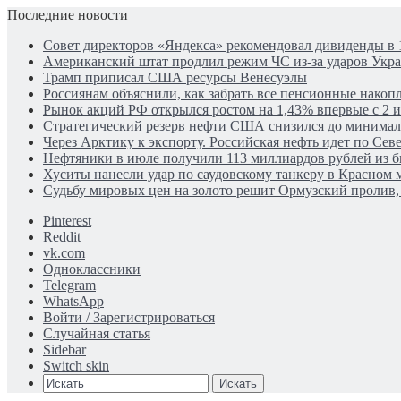
Последние новости
Совет директоров «Яндекса» рекомендовал дивиденды в 
Американский штат продлил режим ЧС из-за ударов Укр
Трамп приписал США ресурсы Венесуэлы
Россиянам объяснили, как забрать все пенсионные накопл
Рынок акций РФ открылся ростом на 1,43% впервые с 2 
Стратегический резерв нефти США снизился до минима
Через Арктику к экспорту. Российская нефть идет по Се
Нефтяники в июле получили 113 миллиардов рублей из 
Хуситы нанесли удар по саудовскому танкеру в Красном 
Судьбу мировых цен на золото решит Ормузский пролив, 
Pinterest
Reddit
vk.com
Одноклассники
Telegram
WhatsApp
Войти / Зарегистрироваться
Случайная статья
Sidebar
Switch skin
Искать