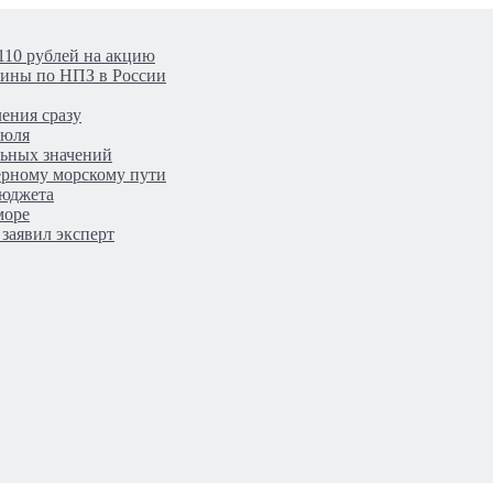
110 рублей на акцию
аины по НПЗ в России
ения сразу
июля
льных значений
верному морскому пути
бюджета
море
заявил эксперт