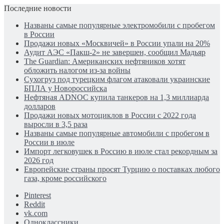
Последние новости
Названы самые популярные электромобили с пробегом
в России
Продажи новых «Москвичей» в России упали на 20%
Аудит АЭС «Пакш-2» не завершен, сообщил Мадьяр
The Guardian: Американских нефтяников хотят
обложить налогом из-за войны
Сухогруз под турецким флагом атаковали украинские
БПЛА у Новороссийска
Нефтяная ADNOC купила танкеров на 1,3 миллиарда
долларов
Продажи новых мотоциклов в России с 2022 года
выросли в 3,5 раза
Названы самые популярные автомобили с пробегом в
России в июле
Импорт легковушек в Россию в июле стал рекордным за
2026 год
Европейские страны просят Турцию о поставках любого
газа, кроме российского
Pinterest
Reddit
vk.com
Одноклассники