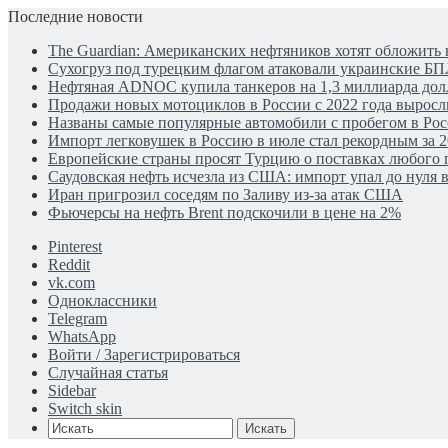
Последние новости
The Guardian: Американских нефтяников хотят обложить 
Сухогруз под турецким флагом атаковали украинские Б
Нефтяная ADNOC купила танкеров на 1,3 миллиарда дол
Продажи новых мотоциклов в России с 2022 года выросли
Названы самые популярные автомобили с пробегом в Рос
Импорт легковушек в Россию в июле стал рекордным за 2
Европейские страны просят Турцию о поставках любого г
Саудовская нефть исчезла из США: импорт упал до нуля в
Иран пригрозил соседям по Заливу из-за атак США
Фьючерсы на нефть Brent подскочили в цене на 2%
Pinterest
Reddit
vk.com
Одноклассники
Telegram
WhatsApp
Войти / Зарегистрироваться
Случайная статья
Sidebar
Switch skin
Искать