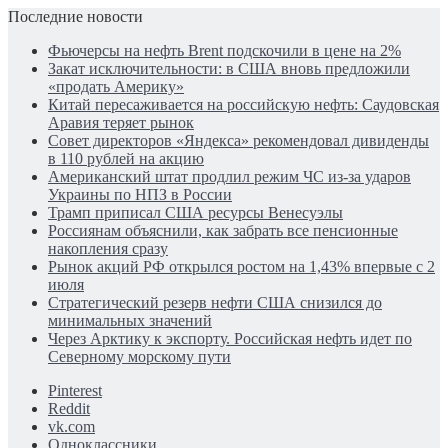
Последние новости
Фьючерсы на нефть Brent подскочили в цене на 2%
Закат исключительности: в США вновь предложили
«продать Америку»
Китай пересаживается на российскую нефть: Саудовская
Аравия теряет рынок
Совет директоров «Яндекса» рекомендовал дивиденды
в 110 рублей на акцию
Американский штат продлил режим ЧС из-за ударов
Украины по НПЗ в России
Трамп приписал США ресурсы Венесуэлы
Россиянам объяснили, как забрать все пенсионные
накопления сразу
Рынок акций РФ открылся ростом на 1,43% впервые с 2
июля
Стратегический резерв нефти США снизился до
минимальных значений
Через Арктику к экспорту. Российская нефть идет по
Северному морскому пути
Pinterest
Reddit
vk.com
Одноклассники