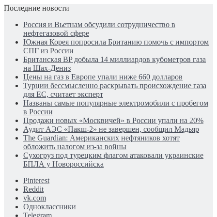
Последние новости
Россия и Вьетнам обсудили сотрудничество в
нефтегазовой сфере
Южная Корея попросила Британию помочь с импортом
СПГ из России
Британская BP добыла 14 миллиардов кубометров газа
на Шах-Дениз
Цены на газ в Европе упали ниже 660 долларов
Турции бессмысленно раскрывать происхождение газа
для ЕС, считает эксперт
Названы самые популярные электромобили с пробегом
в России
Продажи новых «Москвичей» в России упали на 20%
Аудит АЭС «Пакш-2» не завершен, сообщил Мадьяр
The Guardian: Американских нефтяников хотят
обложить налогом из-за войны
Сухогруз под турецким флагом атаковали украинские
БПЛА у Новороссийска
Pinterest
Reddit
vk.com
Одноклассники
Telegram