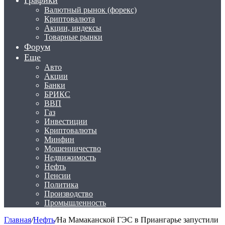
Графики
Валютный рынок (форекс)
Криптовалюта
Акции, индексы
Товарные рынки
Форум
Еще
Авто
Акции
Банки
БРИКС
ВВП
Газ
Инвестиции
Криптовалюты
Минфин
Мошенничество
Недвижимость
Нефть
Пенсии
Политика
Производство
Промышленность
Главная
/
Нефть
/
На Мамаканской ГЭС в Приангарье запустили