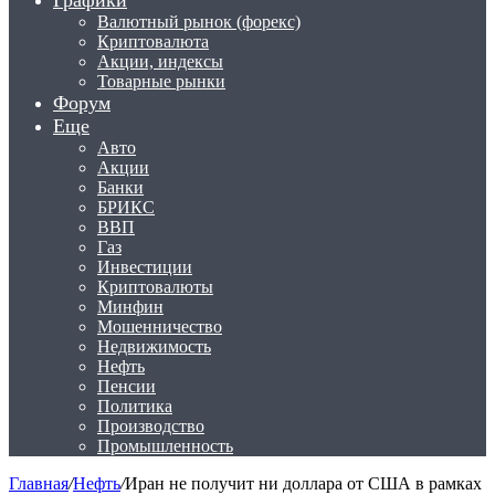
Графики
Валютный рынок (форекс)
Криптовалюта
Акции, индексы
Товарные рынки
Форум
Еще
Авто
Акции
Банки
БРИКС
ВВП
Газ
Инвестиции
Криптовалюты
Минфин
Мошенничество
Недвижимость
Нефть
Пенсии
Политика
Производство
Промышленность
Главная
/
Нефть
/
Иран не получит ни доллара от США в рамках