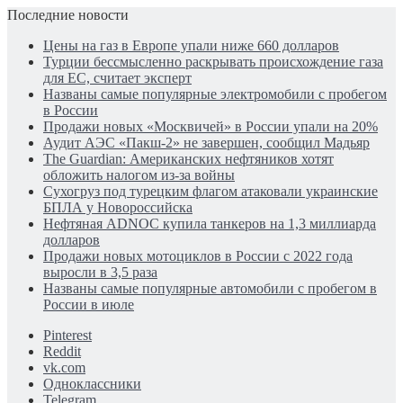
Последние новости
Цены на газ в Европе упали ниже 660 долларов
Турции бессмысленно раскрывать происхождение газа
для ЕС, считает эксперт
Названы самые популярные электромобили с пробегом
в России
Продажи новых «Москвичей» в России упали на 20%
Аудит АЭС «Пакш-2» не завершен, сообщил Мадьяр
The Guardian: Американских нефтяников хотят
обложить налогом из-за войны
Сухогруз под турецким флагом атаковали украинские
БПЛА у Новороссийска
Нефтяная ADNOC купила танкеров на 1,3 миллиарда
долларов
Продажи новых мотоциклов в России с 2022 года
выросли в 3,5 раза
Названы самые популярные автомобили с пробегом в
России в июле
Pinterest
Reddit
vk.com
Одноклассники
Telegram