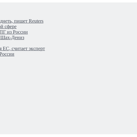
днеть, пишет Reuters
ой сфере
ПГ из России
а Шах-Дениз
 ЕС, считает эксперт
 России