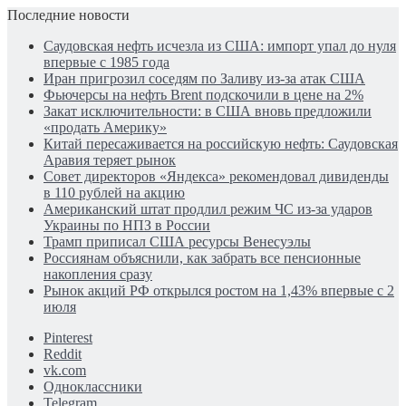
Последние новости
Саудовская нефть исчезла из США: импорт упал до нуля
впервые с 1985 года
Иран пригрозил соседям по Заливу из-за атак США
Фьючерсы на нефть Brent подскочили в цене на 2%
Закат исключительности: в США вновь предложили
«продать Америку»
Китай пересаживается на российскую нефть: Саудовская
Аравия теряет рынок
Совет директоров «Яндекса» рекомендовал дивиденды
в 110 рублей на акцию
Американский штат продлил режим ЧС из-за ударов
Украины по НПЗ в России
Трамп приписал США ресурсы Венесуэлы
Россиянам объяснили, как забрать все пенсионные
накопления сразу
Рынок акций РФ открылся ростом на 1,43% впервые с 2
июля
Pinterest
Reddit
vk.com
Одноклассники
Telegram