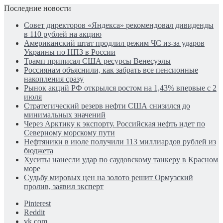
Последние новости
Совет директоров «Яндекса» рекомендовал дивиденды
в 110 рублей на акцию
Американский штат продлил режим ЧС из-за ударов
Украины по НПЗ в России
Трамп приписал США ресурсы Венесуэлы
Россиянам объяснили, как забрать все пенсионные
накопления сразу
Рынок акций РФ открылся ростом на 1,43% впервые с 2
июля
Стратегический резерв нефти США снизился до
минимальных значений
Через Арктику к экспорту. Российская нефть идет по
Северному морскому пути
Нефтяники в июле получили 113 миллиардов рублей из
бюджета
Хуситы нанесли удар по саудовскому танкеру в Красном
море
Судьбу мировых цен на золото решит Ормузский
пролив, заявил эксперт
Pinterest
Reddit
vk.com