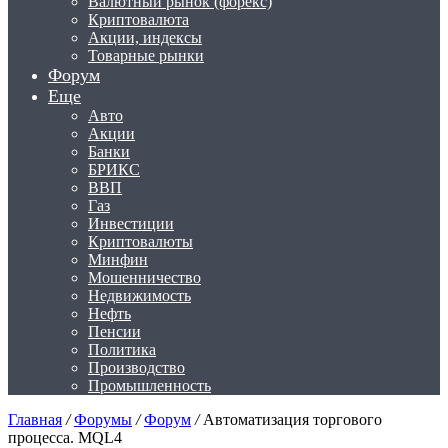
Валютный рынок (форекс)
Криптовалюта
Акции, индексы
Товарные рынки
Форум
Еще
Авто
Акции
Банки
БРИКС
ВВП
Газ
Инвестиции
Криптовалюты
Минфин
Мошенничество
Недвижимость
Нефть
Пенсии
Политика
Производство
Промышленность
Главная
/
Форумы
/
Форум
/
Автоматизация торгового
процесса. MQL4