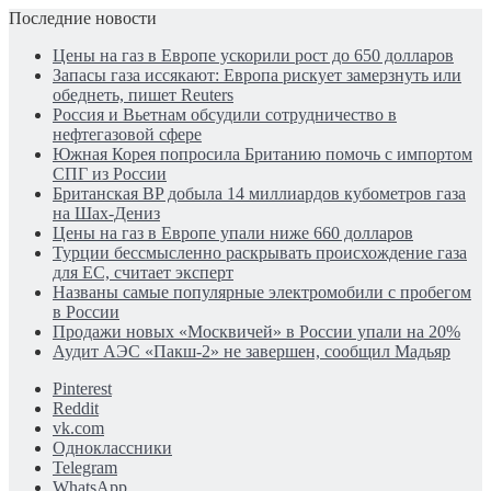
Последние новости
Цены на газ в Европе ускорили рост до 650 долларов
Запасы газа иссякают: Европа рискует замерзнуть или
обеднеть, пишет Reuters
Россия и Вьетнам обсудили сотрудничество в
нефтегазовой сфере
Южная Корея попросила Британию помочь с импортом
СПГ из России
Британская BP добыла 14 миллиардов кубометров газа
на Шах-Дениз
Цены на газ в Европе упали ниже 660 долларов
Турции бессмысленно раскрывать происхождение газа
для ЕС, считает эксперт
Названы самые популярные электромобили с пробегом
в России
Продажи новых «Москвичей» в России упали на 20%
Аудит АЭС «Пакш-2» не завершен, сообщил Мадьяр
Pinterest
Reddit
vk.com
Одноклассники
Telegram
WhatsApp