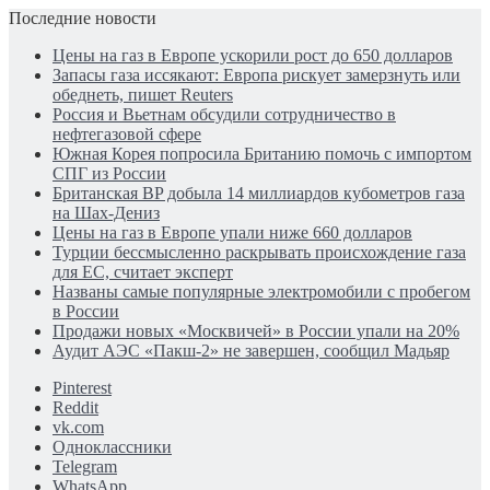
Последние новости
Цены на газ в Европе ускорили рост до 650 долларов
Запасы газа иссякают: Европа рискует замерзнуть или
обеднеть, пишет Reuters
Россия и Вьетнам обсудили сотрудничество в
нефтегазовой сфере
Южная Корея попросила Британию помочь с импортом
СПГ из России
Британская BP добыла 14 миллиардов кубометров газа
на Шах-Дениз
Цены на газ в Европе упали ниже 660 долларов
Турции бессмысленно раскрывать происхождение газа
для ЕС, считает эксперт
Названы самые популярные электромобили с пробегом
в России
Продажи новых «Москвичей» в России упали на 20%
Аудит АЭС «Пакш-2» не завершен, сообщил Мадьяр
Pinterest
Reddit
vk.com
Одноклассники
Telegram
WhatsApp