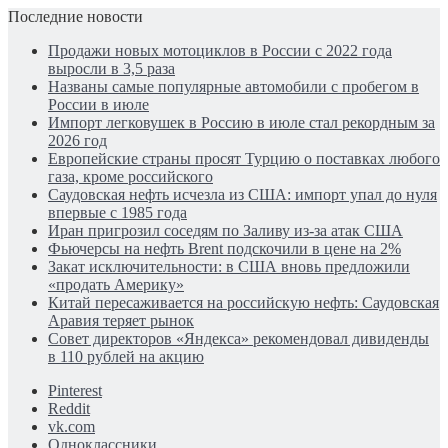
Последние новости
Продажи новых мотоциклов в России с 2022 года
выросли в 3,5 раза
Названы самые популярные автомобили с пробегом в
России в июле
Импорт легковушек в Россию в июле стал рекордным за
2026 год
Европейские страны просят Турцию о поставках любого
газа, кроме российского
Саудовская нефть исчезла из США: импорт упал до нуля
впервые с 1985 года
Иран пригрозил соседям по Заливу из-за атак США
Фьючерсы на нефть Brent подскочили в цене на 2%
Закат исключительности: в США вновь предложили
«продать Америку»
Китай пересаживается на российскую нефть: Саудовская
Аравия теряет рынок
Совет директоров «Яндекса» рекомендовал дивиденды
в 110 рублей на акцию
Pinterest
Reddit
vk.com
Одноклассники