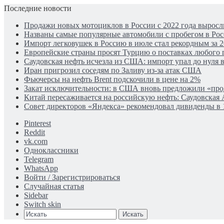
Последние новости
Продажи новых мотоциклов в России с 2022 года выросли
Названы самые популярные автомобили с пробегом в Рос
Импорт легковушек в Россию в июле стал рекордным за 2
Европейские страны просят Турцию о поставках любого г
Саудовская нефть исчезла из США: импорт упал до нуля в
Иран пригрозил соседям по Заливу из-за атак США
Фьючерсы на нефть Brent подскочили в цене на 2%
Закат исключительности: в США вновь предложили «пр
Китай пересаживается на российскую нефть: Саудовская 
Совет директоров «Яндекса» рекомендовал дивиденды в 
Pinterest
Reddit
vk.com
Одноклассники
Telegram
WhatsApp
Войти / Зарегистрироваться
Случайная статья
Sidebar
Switch skin
Искать