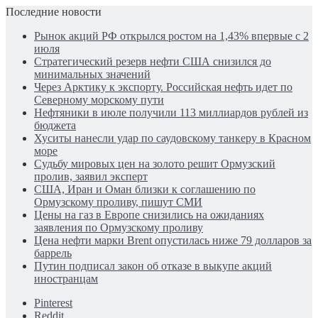
Последние новости
Рынок акций РФ открылся ростом на 1,43% впервые с 2
июля
Стратегический резерв нефти США снизился до
минимальных значений
Через Арктику к экспорту. Российская нефть идет по
Северному морскому пути
Нефтяники в июле получили 113 миллиардов рублей из
бюджета
Хуситы нанесли удар по саудовскому танкеру в Красном
море
Судьбу мировых цен на золото решит Ормузский
пролив, заявил эксперт
США, Иран и Оман близки к соглашению по
Ормузскому проливу, пишут СМИ
Цены на газ в Европе снизились на ожиданиях
заявления по Ормузскому проливу
Цена нефти марки Brent опустилась ниже 79 долларов за
баррель
Путин подписал закон об отказе в выкупе акций
иностранцам
Pinterest
Reddit