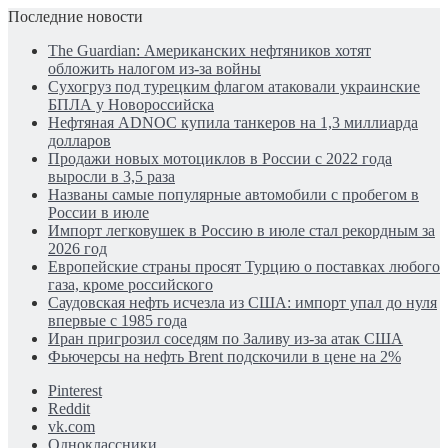
Последние новости
The Guardian: Американских нефтяников хотят
обложить налогом из-за войны
Сухогруз под турецким флагом атаковали украинские
БПЛА у Новороссийска
Нефтяная ADNOC купила танкеров на 1,3 миллиарда
долларов
Продажи новых мотоциклов в России с 2022 года
выросли в 3,5 раза
Названы самые популярные автомобили с пробегом в
России в июле
Импорт легковушек в Россию в июле стал рекордным за
2026 год
Европейские страны просят Турцию о поставках любого
газа, кроме российского
Саудовская нефть исчезла из США: импорт упал до нуля
впервые с 1985 года
Иран пригрозил соседям по Заливу из-за атак США
Фьючерсы на нефть Brent подскочили в цене на 2%
Pinterest
Reddit
vk.com
Одноклассники