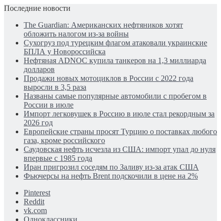
Последние новости
The Guardian: Американских нефтяников хотят
обложить налогом из-за войны
Сухогруз под турецким флагом атаковали украинские
БПЛА у Новороссийска
Нефтяная ADNOC купила танкеров на 1,3 миллиарда
долларов
Продажи новых мотоциклов в России с 2022 года
выросли в 3,5 раза
Названы самые популярные автомобили с пробегом в
России в июле
Импорт легковушек в Россию в июле стал рекордным за
2026 год
Европейские страны просят Турцию о поставках любого
газа, кроме российского
Саудовская нефть исчезла из США: импорт упал до нуля
впервые с 1985 года
Иран пригрозил соседям по Заливу из-за атак США
Фьючерсы на нефть Brent подскочили в цене на 2%
Pinterest
Reddit
vk.com
Одноклассники