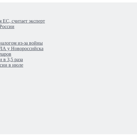
 ЕС, считает эксперт
 России
налогом из-за войны
ПЛА у Новороссийска
ларов
 в 3,5 раза
сии в июле