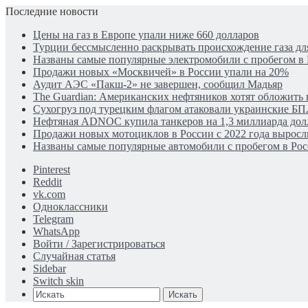
Последние новости
Цены на газ в Европе упали ниже 660 долларов
Турции бессмысленно раскрывать происхождение газа для
Названы самые популярные электромобили с пробегом в
Продажи новых «Москвичей» в России упали на 20%
Аудит АЭС «Пакш-2» не завершен, сообщил Мадьяр
The Guardian: Американских нефтяников хотят обложить 
Сухогруз под турецким флагом атаковали украинские Б
Нефтяная ADNOC купила танкеров на 1,3 миллиарда дол
Продажи новых мотоциклов в России с 2022 года выросли
Названы самые популярные автомобили с пробегом в Рос
Pinterest
Reddit
vk.com
Одноклассники
Telegram
WhatsApp
Войти / Зарегистрироваться
Случайная статья
Sidebar
Switch skin
Искать