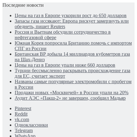
Последние новости
Цены на газ в Европе ускорили рост до 650 долларов
Запасы газа иссякают: Европа рискует замерзнуть или
обеднеть, пишет Reuters
Россия и Вьетнам обсудили сотрудничество в
нефтегазовой сфере
Южная Корея попросила Британию помочь с импортом
СПГ из России
Британская BP добыла 14 миллиардов кубометров газа
на Шах-Дениз
Цены на газ в Европе упали ниже 660 долларов
Турции бессмысленно раскрывать происхождение газа
для ЕС, считает эксперт
Названы самые популярные электромобили с пробегом
в России
Продажи новых «Москвичей» в России упали на 20%
Аудит АЭС «Пакш-2» не завершен, сообщил Мадьяр
Pinterest
Reddit
vk.com
Одноклассники
Telegram
WhatsApp