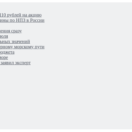
110 рублей на акцию
аины по НПЗ в России
ения сразу
июля
льных значений
верному морскому пути
бюджета
море
заявил эксперт