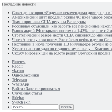
Последние новости
Совет директоров «Яндекса» рекомендовал дивиденды в 
Американский штат продлил режим ЧС из-за ударов Укр
Трамп приписал США ресурсы Венесуэлы
Россиянам объяснили, как забрать все пенсионные накопл
Рынок акций РФ открылся ростом на 1,43% впервые с 2 
Стратегический резерв нефти США снизился до минима
Через Арктику к экспорту. Российская нефть идет по Се
Нефтяники в июле получили 113 миллиардов рублей из 
Хуситы нанесли удар по саудовскому танкеру в Красном 
Судьбу мировых цен на золото решит Ормузский пролив, 
Pinterest
Reddit
vk.com
Одноклассники
Telegram
WhatsApp
Войти / Зарегистрироваться
Случайная статья
Sidebar
Switch skin
Искать