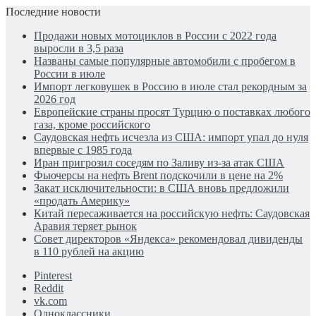
Последние новости
Продажи новых мотоциклов в России с 2022 года
выросли в 3,5 раза
Названы самые популярные автомобили с пробегом в
России в июле
Импорт легковушек в Россию в июле стал рекордным за
2026 год
Европейские страны просят Турцию о поставках любого
газа, кроме российского
Саудовская нефть исчезла из США: импорт упал до нуля
впервые с 1985 года
Иран пригрозил соседям по Заливу из-за атак США
Фьючерсы на нефть Brent подскочили в цене на 2%
Закат исключительности: в США вновь предложили
«продать Америку»
Китай пересаживается на российскую нефть: Саудовская
Аравия теряет рынок
Совет директоров «Яндекса» рекомендовал дивиденды
в 110 рублей на акцию
Pinterest
Reddit
vk.com
Одноклассники