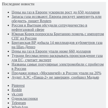
Последние новости
Цены на газ в Европе ускорили рост до 650 долларов
Запасы газа иссякают: Европа рискует замерзнуть или
обеднеть, пишет Reuters
Россия и Вьетнам обсудили сотрудничество в
нефтегазовой сфере
Южная Корея попросила Британию помочь с импортом
СПГ из России
Британская BP добыла 14 миллиардов кубометров газа
на Шах-Дениз
Цены на газ в Европе упали ниже 660 долларов
Турции бессмысленно раскрывать происхождение газа
для ЕС, считает эксперт
Названы самые популярные электромобили с пробегом
в России
Продажи новых «Москвичей» в России упали на 20%
Аудит АЭС «Пакш-2» не завершен, сообщил Мадьяр
Pinterest
Reddit
vk.com
Одноклассники
Telegram
WhatsApp