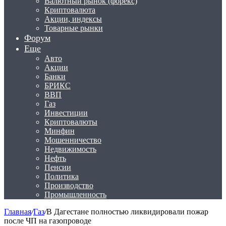
Валютный рынок (форекс)
Криптовалюта
Акции, индексы
Товарные рынки
Форум
Еще
Авто
Акции
Банки
БРИКС
ВВП
Газ
Инвестиции
Криптовалюты
Минфин
Мошенничество
Недвижимость
Нефть
Пенсии
Политика
Производство
Промышленность
Главная
/
Газ
/
В Дагестане полностью ликвидировали пожар
после ЧП на газопроводе